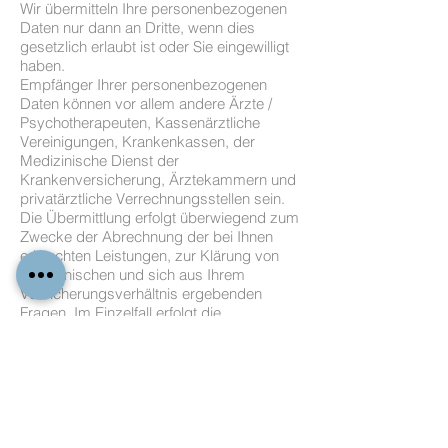
Wir übermitteln Ihre personenbezogenen
Daten nur dann an Dritte, wenn dies
gesetzlich erlaubt ist oder Sie eingewilligt
haben.
Empfänger Ihrer personenbezogenen
Daten können vor allem andere Ärzte /
Psychotherapeuten, Kassenärztliche
Vereinigungen, Krankenkassen, der
Medizinische Dienst der
Krankenversicherung, Ärztekammern und
privatärztliche Verrechnungsstellen sein.
Die Übermittlung erfolgt überwiegend zum
Zwecke der Abrechnung der bei Ihnen
erbrachten Leistungen, zur Klärung von
medizinischen und sich aus Ihrem
Versicherungsverhältnis ergebenden
Fragen. Im Einzelfall erfolgt die
Übermittlung von Daten an weitere
berechtigte Empfänger.
4. SPEICHERUNG IHRER DATEN
Wir bewahren Ihre personenbezogenen
Daten nur solange auf, wie dies für die
Durchführung der Behandlung erforderlich
ist.